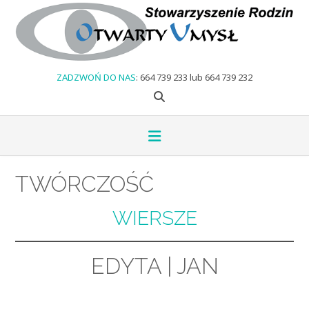
Skip
to
content
ZADZWOŃ DO NAS
: 664 739 233 lub 664 739 232
TWÓRCZOŚĆ
WIERSZE
EDYTA
|
JAN